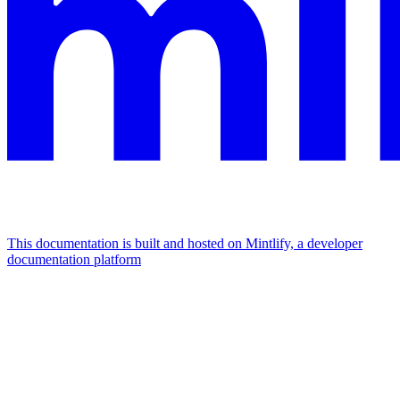
This documentation is built and hosted on Mintlify, a developer
documentation platform
Assistant
Responses
are
generated