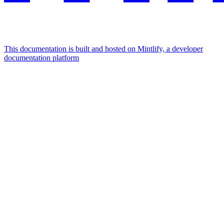
This documentation is built and hosted on Mintlify, a developer
documentation platform
Assistant
Responses
are
generated
using
AI
and
may
contain
mistakes.