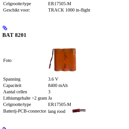
Celgrootte/type
ER17505-M
Geschikt voor:
TRACK 1000 in-flight
BAT 8201
Foto
Spanning
3.6 V
Capaciteit
8400 mAh
Aantal cellen
3
Lithiumgehalte >2 gram
Ja
Celgrootte/type
ER17505-M
Batterij-PCB-connector
lang rood