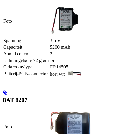
Foto
Spanning
3.6 V
Capaciteit
5200 mAh
Aantal cellen
2
Lithiumgehalte >2 gram
Ja
Celgrootte/type
ER14505
Batterij-PCB-connector
kort wit
BAT 8207
Foto