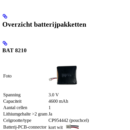
Overzicht batterijpakketten
BAT 8210
Foto
Spanning
3.0 V
Capaciteit
4600 mAh
Aantal cellen
1
Lithiumgehalte >2 gram
Ja
Celgrootte/type
CP954442 (pouchcel)
Batterij-PCB-connector
kort wit