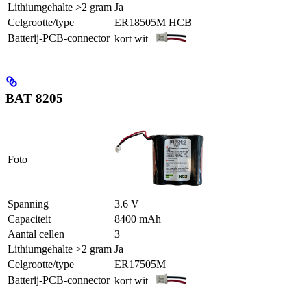
Lithiumgehalte >2 gram
Ja
Celgrootte/type
ER18505M HCB
Batterij-PCB-connector
kort wit
BAT 8205
Foto
Spanning
3.6 V
Capaciteit
8400 mAh
Aantal cellen
3
Lithiumgehalte >2 gram
Ja
Celgrootte/type
ER17505M
Batterij-PCB-connector
kort wit