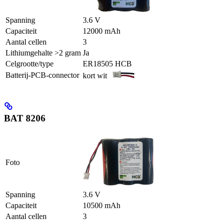
Spanning
3.6 V
Capaciteit
12000 mAh
Aantal cellen
3
Lithiumgehalte >2 gram
Ja
Celgrootte/type
ER18505 HCB
Batterij-PCB-connector
kort wit
BAT 8206
Foto
Spanning
3.6 V
Capaciteit
10500 mAh
Aantal cellen
3