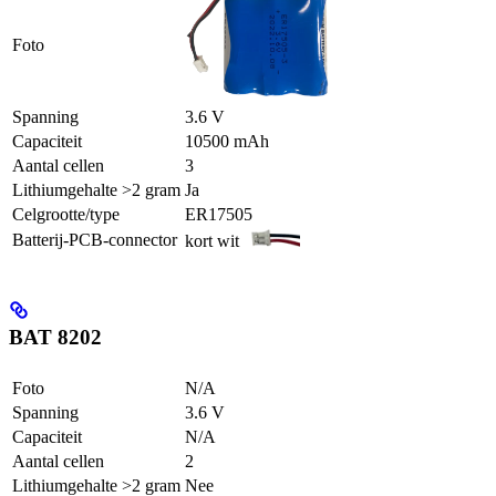
Foto
Spanning
3.6 V
Capaciteit
10500 mAh
Aantal cellen
3
Lithiumgehalte >2 gram
Ja
Celgrootte/type
ER17505
Batterij-PCB-connector
kort wit
BAT 8202
Foto
N/A
Spanning
3.6 V
Capaciteit
N/A
Aantal cellen
2
Lithiumgehalte >2 gram
Nee