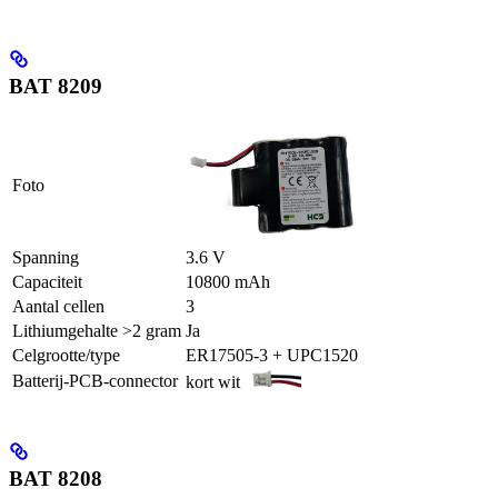
BAT 8209
Foto
Spanning
3.6 V
Capaciteit
10800 mAh
Aantal cellen
3
Lithiumgehalte >2 gram
Ja
Celgrootte/type
ER17505-3 + UPC1520
Batterij-PCB-connector
kort wit
BAT 8208