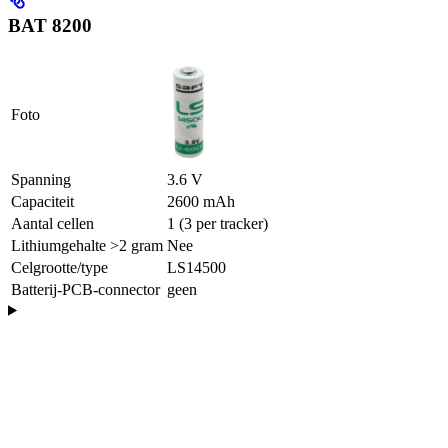
BAT 8200
Foto
Spanning
3.6 V
Capaciteit
2600 mAh
Aantal cellen
1 (3 per tracker)
Lithiumgehalte >2 gram
Nee
Celgrootte/type
LS14500
Batterij-PCB-connector
geen