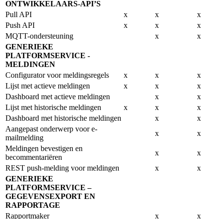
ONTWIKKELAARS-API’S
Pull API
x
x
x
Push API
x
x
x
MQTT-ondersteuning
x
x
GENERIEKE
PLATFORMSERVICE -
MELDINGEN
Configurator voor meldingsregels
x
x
x
Lijst met actieve meldingen
x
x
x
Dashboard met actieve meldingen
x
x
Lijst met historische meldingen
x
x
x
Dashboard met historische meldingen
x
x
Aangepast onderwerp voor e-
x
x
mailmelding
Meldingen bevestigen en
x
x
becommentariëren
REST push-melding voor meldingen
x
x
GENERIEKE
PLATFORMSERVICE –
GEGEVENSEXPORT EN
RAPPORTAGE
Rapportmaker
x
x