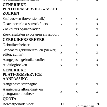
GENERIEKE
PLATFORMSERVICE – ASSET
ZOEKEN
Snel zoeken (bovenste balk)
x
x
x
Geavanceerde assetzoekfilters
x
x
x
Zoekfilters opslaan/laden
x
x
Zoekresultaten exporteren als rapport
x
x
GEBRUIKERSBEHEER
Gebruikersbeheer
x
x
x
Standaard gebruikersrollen (viewer,
x
x
x
editor, admin)
Aangepaste gebruikersrollen
x
x
x
Auditlogboeken
x
x
x
GENERIEKE
PLATFORMSERVICE –
AANPASSING
Aangepaste startpagina
x
x
Aangepaste afbeelding- en
x
x
x
pictogrambibliotheek
QUOTA
Bewaarperiode voor
12
36
24 maanden