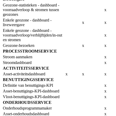
Geozone-statistieken - dashboard -
voorraadverloop & stromen tussen
x
geozones
Enkele geozone - dashboard -
x
x
liveweergave
Enkele geozone - dashboard -
voorraadverloop/verblijftijden/in-out
x
en stromen
Geozone-bezoeken
x
x
PROCESSTROOMSERVICE
Stroom aanmaken
x
Stroomdashboard
x
ACTIVITEITSSERVICE
Asset-activiteitsdashboard
x
x
x
BENUTTIGINGSSERVICE
Definitie van benuttigings-KPI
x
Asset-benuttigings-KPI-dashboard
x
Vloot-benuttigings-KPI-dashboard
x
ONDERHOUDSSERVICE
Onderhoudsprogrammamaker
x
Asset-onderhoudsdashboard
x