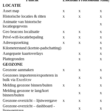
LOCATIE
Asset map
x
x
x
Historische locaties & ritten
x
x
x
Animatie van historische
x
locatiegegevens
Geo beacons localisatie
x
x
x
Privé-wifi-locatiebepaling
x
x
x
Adresopzoeking
x
x
x
Kilometerstand (kortste-padschatting)
x
Aangepaste kaartoverlays
x
x
Plattegronden
x
x
GEOZONE
Geozone aanmaken
x
x
x
Geozones importeren/exporteren in
x
x
bulk via Excel/csv
Melding geozone binnen/buiten
x
x
x
Melding geozone te lang/kort
x
x
binnen/buiten
Geozone-overzicht – lijstweergave
x
x
x
Geozone-overzicht – dashboard -
x
x
liveweergave