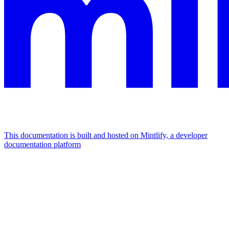
This documentation is built and hosted on Mintlify, a developer
documentation platform
Assistant
Responses
are
generated