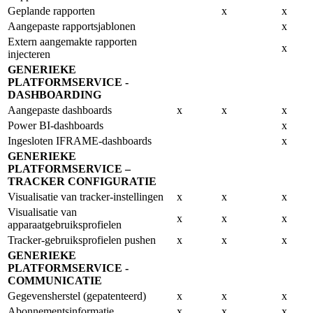
Geplande rapporten
x
x
Aangepaste rapportsjablonen
x
Extern aangemakte rapporten
x
injecteren
GENERIEKE
PLATFORMSERVICE -
DASHBOARDING
Aangepaste dashboards
x
x
x
Power BI-dashboards
x
Ingesloten IFRAME-dashboards
x
GENERIEKE
PLATFORMSERVICE –
TRACKER CONFIGURATIE
Visualisatie van tracker-instellingen
x
x
x
Visualisatie van
x
x
x
apparaatgebruiksprofielen
Tracker-gebruiksprofielen pushen
x
x
x
GENERIEKE
PLATFORMSERVICE -
COMMUNICATIE
Gegevensherstel (gepatenteerd)
x
x
x
Abonnementsinformatie
x
x
x